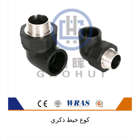
كوع خيط ذكري