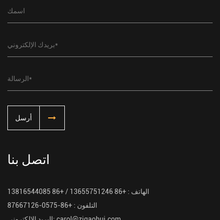
أرسل
اتصل بنا
الهاتف :
+86 13655751246 / +86 13816544085
التلفون :
+86-0575-87667126
carol@zjgaohui.com
البريد الإلكتروني: