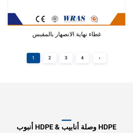
غطاء نهاية الانصهار بالمقبس
1
2
3
4
›
أنبوب HDPE & وصلة أنابيب HDPE