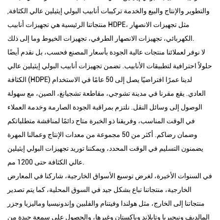
والتطوير والإنتاج والبيع والخدمة تركيبات أنابيب البولي إيثيلين عالي الكثافة,
منتجاتنا الرئيسية هي تجهيزات أنابيب HDPE، مثل تجهيزات الانصهار
الكهربائي، تجهيزات الانصهار الطرفي، تجهيزات الخيوط وما إلى ذلك.
لا نوفر لعملائنا منتجات عالية الجودة بأسعار المصنع فحسب، بل نقدم أيضًا
حلولاً احترافية لتطبيقات الأنابيب. تضمن تجهيزات أنابيب البولي إيثيلين عالي
الكثافة (HDPE) لدينا عمرًا افتراضيًا يصل إلى 50 عامًا في الاستخدام
العادي. يقع مقرنا في مدينة تشوجي، مقاطعة تشجيانغ، الصين، مع سهولة
الوصول إلى وسائل النقل. نلتزم بمراقبة الجودة الصارمة وخدمة العملاء
في الوقت المناسب، وفريقنا ذو الخبرة متاح دائمًا لمناقشة متطلباتكم
وضمان رضاكم. أكثر من 50 مجموعة من معدات الإنتاج وعمالنا المهرة
يضمنون التسليم في الوقت المحدد، ويمكننا توريد تجهيزات البولي إيثيلين
عالي الكثافة حتى 1200 مم.
في السنوات الأخيرة، لغرض توسيع الأسواق الخارجية، شاركنا في المعارض
الخارجية، منتجاتنا تباع بشكل جيد في السوق المحلية، كما يتم تصدير
منتجاتنا إلى الخارج، مثل هولندا وفيتنام والفلبين وإندونيسيا وماليزيا وجزر
المالديف ونيجيريا وتايلاند وباكستان وغيرها، والحصول على سمعة جيدة من