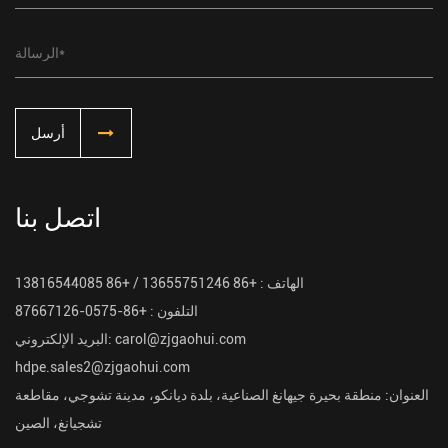
أرسل
اتصل بنا
الهاتف :
+86 13655751246 / +86 13816544085
التلفون :
+86-0575-87667126
carol@zjgaohui.com
البريد الإلكتروني:
hdpe.sales2@zjgaohui.com
العنوان:
منطقة بحيرة جيهانغ الصناعية، بلدة ديانكو، مدينة تشوجي، مقاطعة
تشجيانغ، الصين