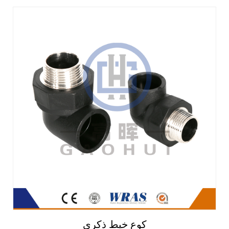
كوع خيط ذكري