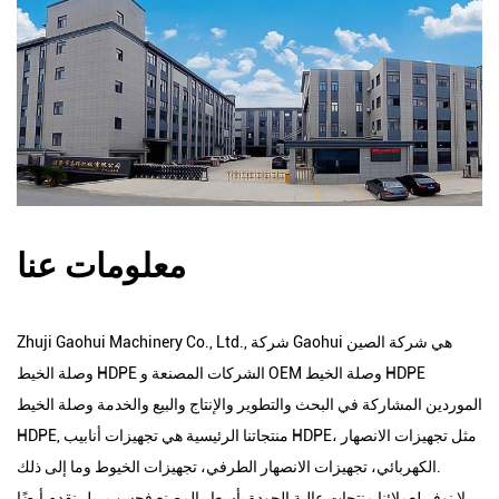
معلومات عنا
Zhuji Gaohui Machinery Co., Ltd., شركة Gaohui هي شركة
الصين
OEM وصلة الخيط HDPE
و
وصلة الخيط HDPE الشركات المصنعة
الموردين
المشاركة في البحث والتطوير والإنتاج والبيع والخدمة وصلة الخيط
HDPE, منتجاتنا الرئيسية هي تجهيزات أنابيب HDPE، مثل تجهيزات الانصهار
الكهربائي، تجهيزات الانصهار الطرفي، تجهيزات الخيوط وما إلى ذلك.
لا نوفر لعملائنا منتجات عالية الجودة بأسعار المصنع فحسب، بل نقدم أيضًا