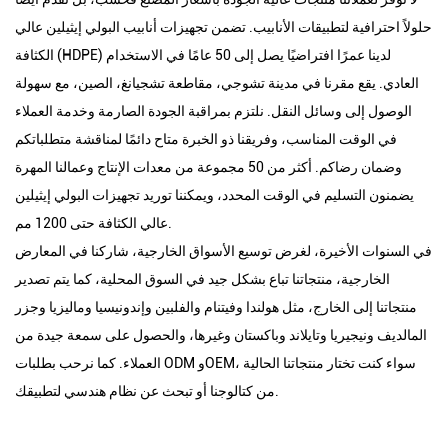
حلولاً احترافية لتطبيقات الأنابيب. تضمن تجهيزات أنابيب البولي إيثيلين عالي
الكثافة (HDPE) لدينا عمرًا افتراضيًا يصل إلى 50 عامًا في الاستخدام
العادي. يقع مقرنا في مدينة تشوجي، مقاطعة تشجيانغ، الصين، مع سهولة
الوصول إلى وسائل النقل. نلتزم بمراقبة الجودة الصارمة وخدمة العملاء
في الوقت المناسب، وفريقنا ذو الخبرة متاح دائمًا لمناقشة متطلباتكم
وضمان رضاكم. أكثر من 50 مجموعة من معدات الإنتاج وعمالنا المهرة
يضمنون التسليم في الوقت المحدد، ويمكننا توريد تجهيزات البولي إيثيلين
عالي الكثافة حتى 1200 مم.
في السنوات الأخيرة، لغرض توسيع الأسواق الخارجية، شاركنا في المعارض
الخارجية، منتجاتنا تباع بشكل جيد في السوق المحلية، كما يتم تصدير
منتجاتنا إلى الخارج، مثل هولندا وفيتنام والفلبين وإندونيسيا وماليزيا وجزر
المالديف ونيجيريا وتايلاند وباكستان وغيرها، والحصول على سمعة جيدة من
العملاء. كما نرحب بطلبات ODM وOEM، سواء كنت تختار منتجاتنا الحالية
من كتالوجنا أو تبحث عن نظام هندسي لتطبيقك.