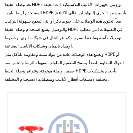
تعد وصلة الخيط HDPE نوع من تجهيزات الأنابيب البلاستيكية ذات الخيط
المستخدم لربط أنابيب HDPE (البوليثيلين عالي الكثافة) بأنابيب مواد أخرى
معاً. تحتوي هذه الوصلات على خيوط ذكر أو أنثى تسمح بسهولة التركيب
والتوصيل. يشيع استخدام وصلة الخيط HDPE في التطبيقات التي تتطلب
توصيلات آمنة ومانعة للتسرب، كما هو الحال في شبكات الري، وخطوط
الإمداد بالمياه، وشبكات الأنابيب الصناعية.
وتصنع هذه الوصلات عادة من مواد متينة ومقاومة للتآكل مثل HDPE أو
الفولاذ المقاوم للصدأ. يسمح التصميم الملولب بسهولة الربط والختم، مما
يضمن وصلة موثوقة. وتتوافر وصلة الخيط HDPE بأحجام وتشكيلات
مختلفة لاستيعاب أقطار الأنابيب ومتطلبات الاستخدام المختلفة.